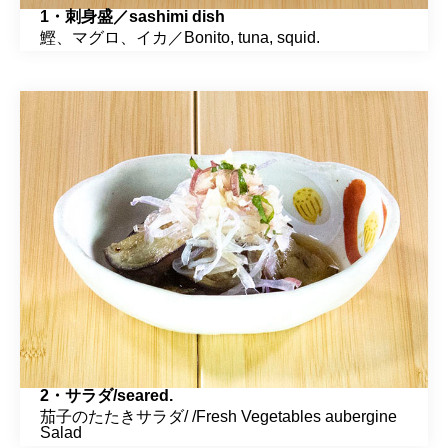
1・刺身盛／sashimi dish
鰹、マグロ、イカ／Bonito, tuna, squid.
2・サラダ/seared.
茄子のたたきサラダ/ /Fresh Vegetables aubergine
Salad