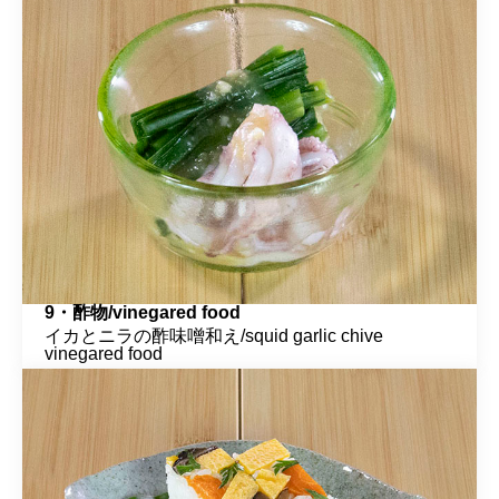
9・酢物/vinegared food
イカとニラの酢味噌和え/squid garlic chive
vinegared food