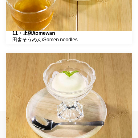
11・止椀/tomewan
田舎そうめん/Somen noodles