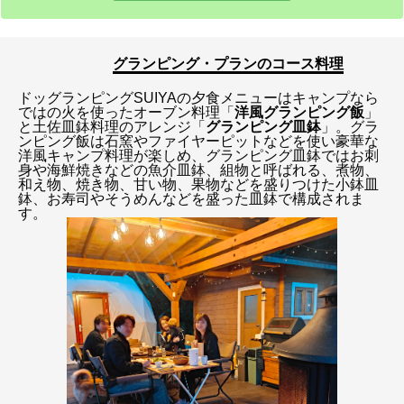
グランピング・プランのコース料理
ドッグランピングSUIYAの夕食メニューはキャンプなら
ではの火を使ったオーブン料理「
洋風グランピング飯
」
と土佐皿鉢料理のアレンジ「
グランピング皿鉢
」。グラ
ンピング飯は石窯やファイヤーピットなどを使い豪華な
洋風キャンプ料理が楽しめ、グランピング皿鉢ではお刺
身や海鮮焼きなどの魚介皿鉢、組物と呼ばれる、煮物、
和え物、焼き物、甘い物、果物などを盛りつけた小鉢皿
鉢、お寿司やそうめんなどを盛った皿鉢で構成されま
す。