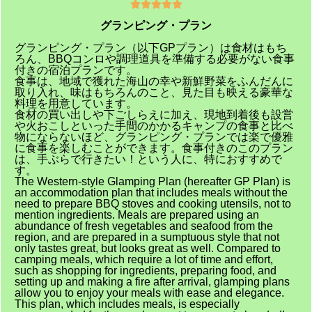





グランピング・プラン
グランピング・プラン（以下GPプラン）は食材はもち
ろん、BBQコンロや調理道具を準備する必要がない食事
付きの宿泊プランです。
食事は、地域で獲れた海山の幸や新鮮野菜をふんだんに
取り入れ、味はもちろんのこと、見た目も映える豪華な
料理を用意しています。
食材の買い出しや下ごしらえに加え、現地到着後も設営
や火おこしといった手間のかかるキャンプの食事と比べ
物にならないほど、グランピング・プランでは楽で優雅
に食事を楽しむことができます。食事付きのこのプラン
は、手ぶらで行きたい！という人に、特におすすめで
す。
The Western-style Glamping Plan (hereafter GP Plan) is
an accommodation plan that includes meals without the
need to prepare BBQ stoves and cooking utensils, not to
mention ingredients. Meals are prepared using an
abundance of fresh vegetables and seafood from the
region, and are prepared in a sumptuous style that not
only tastes great, but looks great as well. Compared to
camping meals, which require a lot of time and effort,
such as shopping for ingredients, preparing food, and
setting up and making a fire after arrival, glamping plans
allow you to enjoy your meals with ease and elegance.
This plan, which includes meals, is especially