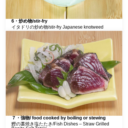
6・炒め物/stir-fry
イタドリの炒め物/stir-fry Japanese knotweed
７・強物/ food cooked by boiling or stewing
鰹の藁焼き塩たたき/Fish Dishes – Straw Grilled