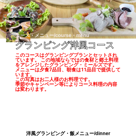
コース・メニュー/course・menu
グランピング洋風コース
このコースはグランピングプランとセットされ
ています。 この地域ならではの食材と郷土料理
をアレンジしたグランピング・ミールズです。
メニューは夕食7品目、朝食は11品目で提供して
います。
この写真はお二人様のお料理です。
季節やキャンペーン等によりコース料理の内容
は変わります。
洋風グランピング・飯メニュー/dinner