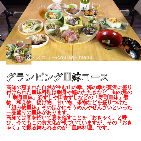
コース・メニュー/course・menu
グランピング皿鉢コース
高知の恵まれた自然が生む山の幸、海の幸が贅沢に盛り
付けられた皿鉢料理は刺身や鰹のたたきなど、旬の魚の
「 刺身皿鉢」姿ずしや田舎ずしなどの「寿司皿鉢」煮
物、和え物、揚げ物、甘い物、果物などを盛りつけた
「組み物皿鉢」そのほかにそうめんやぜんざいといった
一品盛りの皿鉢があります。
高知では客を招いて宴を催すことを「おきゃく」と呼
び、今でもこの食文化が根づいていますが、その「おき
ゃく」で振る舞われるのが「皿鉢料理」です。