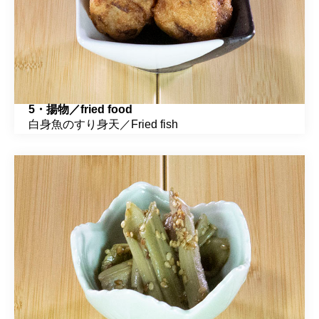
5・揚物／fried food
白身魚のすり身天／Fried fish