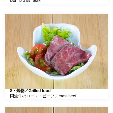
Bonito Salt Tataki
8・焼物／Grilled food
阿波牛のローストビーフ／roast beef