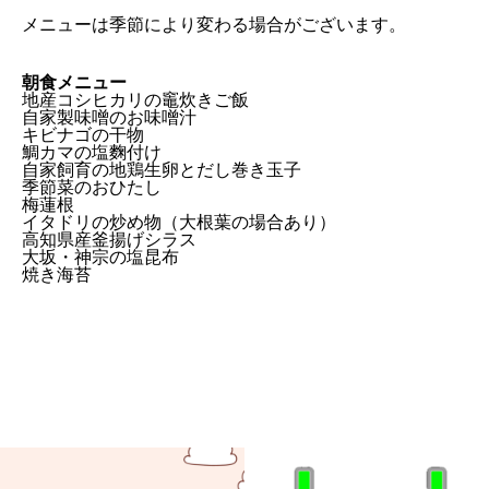
メニューは季節により変わる場合がございます。
朝食メニュー
地産コシヒカリの竈炊きご飯
自家製味噌のお味噌汁
キビナゴの干物
鯛カマの塩麴付け
自家飼育の地鶏生卵とだし巻き玉子
季節菜のおひたし
梅蓮根
イタドリの炒め物（大根葉の場合あり）
高知県産釜揚げシラス
大坂・神宗の塩昆布
焼き海苔