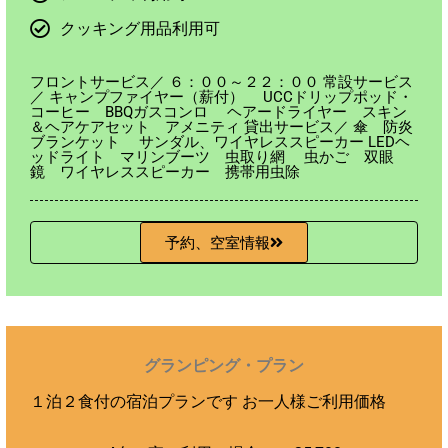
クッキング用品利用可
フロントサービス／ ６：００～２２：００ 常設サービス
／ キャンプファイヤー（薪付） UCCドリップポッド・
コーヒー BBQガスコンロ ヘアードライヤー スキン
＆ヘアケアセット アメニティ 貸出サービス／ 傘 防炎
ブランケット サンダル、ワイヤレススピーカー LEDヘ
ッドライト マリンブーツ 虫取り網 虫かご 双眼
鏡 ワイヤレススピーカー 携帯用虫除
予約、空室情報
グランピング・プラン
１泊２食付の宿泊プランです お一人様ご利用価格