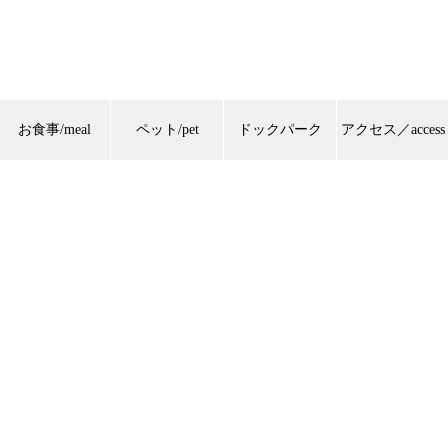
お食事/meal
ペット/pet
ドックパーク
アクセス／access
Search Availability