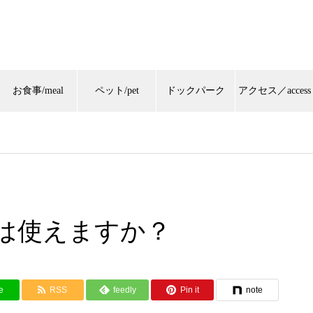
お食事/meal
ペット/pet
ドックパーク
アクセス／access
は使えますか？
e
RSS
feedly
Pin it
note